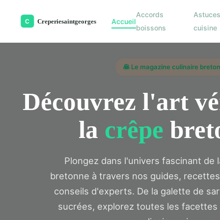
Accords
Astuce
Accueil
boissons
cuisine
🥞 Le magazine culinaire breto
Découvrez l'art vé
la
crêpe
bret
Plongez dans l'univers fascinant de 
bretonne à travers nos guides, recettes 
conseils d'experts. De la galette de sa
sucrées, explorez toutes les facettes