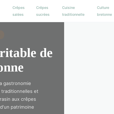
s
Crêpes
Crêpes
Cuisine
Culture
salées
sucrées
traditionnelle
bretonne
n
ritable de
onne
la gastronomie
traditionnelles et
rrasin aux crêpes
 d'un patrimoine